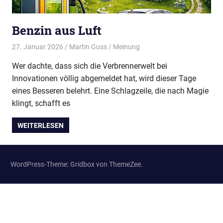
Wir
treffen
uns
Benzin aus Luft
regelmäßig
27. Januar 2026
Martin Guss
Meinung
zum
Erfahrungsaustausch.
Wer dachte, dass sich die Verbrennerwelt bei
Innovationen völlig abgemeldet hat, wird dieser Tage
eines Besseren belehrt. Eine Schlagzeile, die nach Magie
klingt, schafft es
WEITERLESEN
WordPress-Theme: Gridbox von ThemeZee.