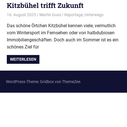
Wir
Kitzbühel trifft Zukunft
treffen
16. August 2025
Martin Guss
Reportage
,
Unterwegs
uns
regelmäßig
Das schöne Örtchen Kitzbühel kennen viele, vermutlich
zum
vom Wintersport im Fernsehen oder von halbdubiosen
Erfahrungsaustausch.
Immobiliengeschäften. Doch auch im Sommer ist es ein
schönes Ziel für
WEITERLESEN
WordPress-Theme: Gridbox von ThemeZee.