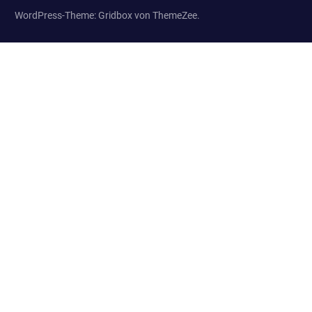
Wir
WordPress-Theme: Gridbox von ThemeZee.
treffen
uns
regelmäßig
zum
Erfahrungsaustausch.