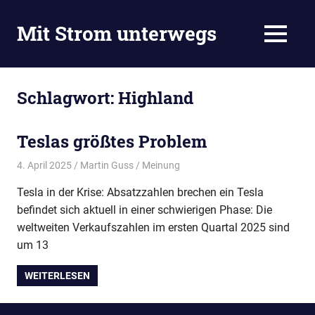
Zum
Inhalt
Mit Strom unterwegs
MENÜ
springen
Blog
vom
E-
Schlagwort:
Highland
Auto-
Stammtisch
in
Teslas größtes Problem
Wolfsburg.
4. April 2025
Martin Guss
Meinung
Unsere
Mitglieder
Tesla in der Krise: Absatzzahlen brechen ein Tesla
kommen
befindet sich aktuell in einer schwierigen Phase: Die
aus
weltweiten Verkaufszahlen im ersten Quartal 2025 sind
Wolfsburg,
Landkreis
um 13
Gifhorn,
Braunschweig,
WEITERLESEN
Peine,
Helmstedt.