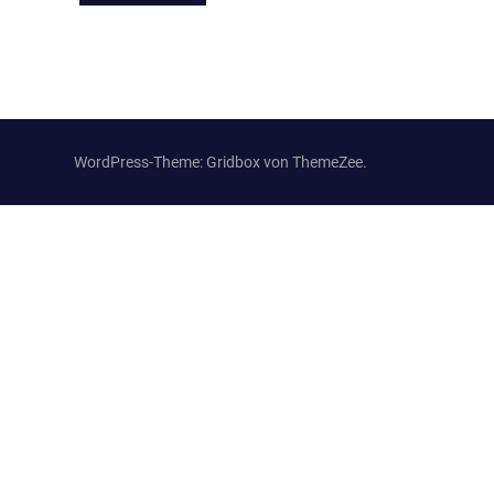
Wir
treffen
uns
regelmäßig
zum
Erfahrungsaustausch.
WordPress-Theme: Gridbox von ThemeZee.