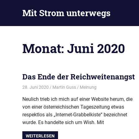
Zum
Mit Strom unterwegs
Inhalt
springen
Blog
vom
E-
Monat:
Juni 2020
Auto-
Stammtisch
in
Wolfsburg.
Unsere
Das Ende der Reichweitenangst
Mitglieder
kommen
28. Juni 2020
Martin Guss
Meinung
aus
Neulich trieb ich mich auf einer Website herum, die
Wolfsburg,
Landkreis
von einer österreichischen Tageszeitung etwas
Gifhorn,
respektlos als „Internet-Grabbelkiste“ bezeichnet
Braunschweig,
wurde. Es handelte sich um Wish. Mit
Peine,
Helmstedt.
WEITERLESEN