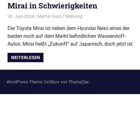
Wir
Mirai in Schwierigkeiten
treffen
30. Juni 2024
Martin Guss
Meinung
uns
regelmäßig
Der Toyota Mirai ist neben dem Hyundai Nexo eines der
zum
beiden noch auf dem Markt befindlichen Wasserstoff-
Erfahrungsaustausch.
Autos. Mirai heißt „Zukunft“ auf Japanisch, doch jetzt ist
WEITERLESEN
WordPress-Theme: Gridbox von ThemeZee.