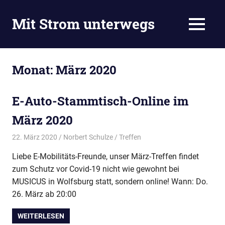
Zum
Inhalt
Mit Strom unterwegs
MENÜ
springen
Blog
vom
E-
Monat:
März 2020
Auto-
Stammtisch
in
E-Auto-Stammtisch-Online im
Wolfsburg.
März 2020
Unsere
Mitglieder
22. März 2020
Norbert Schulze
Treffen
kommen
aus
Liebe E-Mobilitäts-Freunde, unser März-Treffen findet
Wolfsburg,
zum Schutz vor Covid-19 nicht wie gewohnt bei
Landkreis
MUSICUS in Wolfsburg statt, sondern online! Wann: Do.
Gifhorn,
26. März ab 20:00
Braunschweig,
Peine,
WEITERLESEN
Helmstedt.