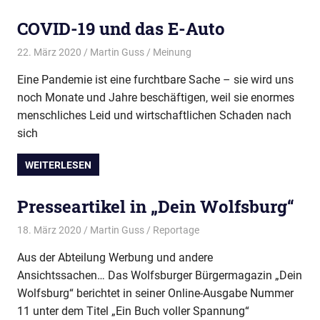
Wir
treffen
COVID-19 und das E-Auto
uns
22. März 2020
Martin Guss
Meinung
regelmäßig
zum
Eine Pandemie ist eine furchtbare Sache – sie wird uns
Erfahrungsaustausch.
noch Monate und Jahre beschäftigen, weil sie enormes
menschliches Leid und wirtschaftlichen Schaden nach
sich
WEITERLESEN
Presseartikel in „Dein Wolfsburg“
18. März 2020
Martin Guss
Reportage
Aus der Abteilung Werbung und andere
Ansichtssachen… Das Wolfsburger Bürgermagazin „Dein
Wolfsburg“ berichtet in seiner Online-Ausgabe Nummer
11 unter dem Titel „Ein Buch voller Spannung“