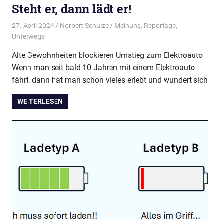
Wir
Steht er, dann lädt er!
treffen
27. April 2024
Norbert Schulze
Meinung
,
Reportage
,
uns
Unterwegs
regelmäßig
zum
Alte Gewohnheiten blockieren Umstieg zum Elektroauto
Erfahrungsaustausch.
Wenn man seit bald 10 Jahren mit einem Elektroauto
fährt, dann hat man schon vieles erlebt und wundert sich
WEITERLESEN