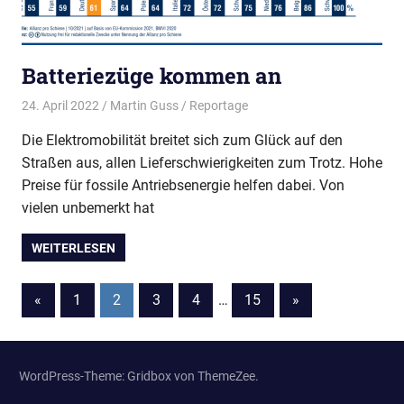
Batteriezüge kommen an
24. April 2022
Martin Guss
Reportage
Die Elektromobilität breitet sich zum Glück auf den
Straßen aus, allen Lieferschwierigkeiten zum Trotz. Hohe
Preise für fossile Antriebsenergie helfen dabei. Von
vielen unbemerkt hat
WEITERLESEN
Seitennummerierung
Vorherige
Nächste
«
1
2
3
4
…
15
»
Beiträge
Beiträge
der
Beiträge
WordPress-Theme: Gridbox von ThemeZee.