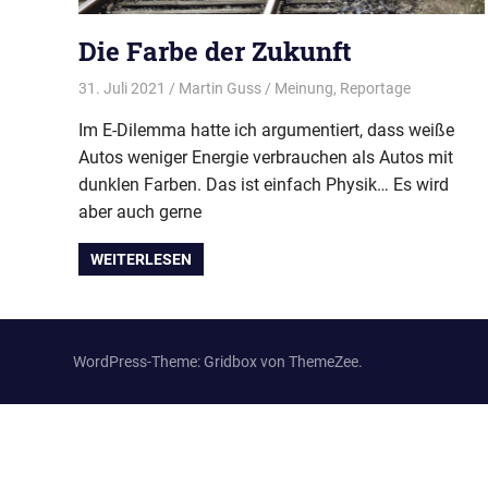
Wir
treffen
Die Farbe der Zukunft
uns
regelmäßig
31. Juli 2021
Martin Guss
Meinung
,
Reportage
zum
Erfahrungsaustausch.
Im E-Dilemma hatte ich argumentiert, dass weiße
Autos weniger Energie verbrauchen als Autos mit
dunklen Farben. Das ist einfach Physik… Es wird
aber auch gerne
WEITERLESEN
WordPress-Theme: Gridbox von ThemeZee.