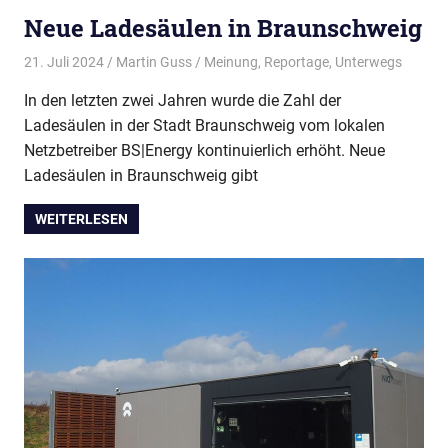
Wir
Neue Ladesäulen in Braunschweig
treffen
uns
21. Juli 2024
Martin Guss
Meinung
,
Reportage
,
Unterwegs
regelmäßig
zum
In den letzten zwei Jahren wurde die Zahl der
Erfahrungsaustausch.
Ladesäulen in der Stadt Braunschweig vom lokalen
Netzbetreiber BS|Energy kontinuierlich erhöht. Neue
Ladesäulen in Braunschweig gibt
WEITERLESEN