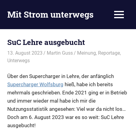
Zum
Inhalt
Mit Strom unterwegs
MENÜ
springen
Blog
vom
E-
SuC Lehre ausgebucht
Auto-
Stammtisch
13. August 2023
Martin Guss
Meinung
,
Reportage
,
in
Unterwegs
Wolfsburg.
Unsere
Über den Supercharger in Lehre, der anfänglich
Mitglieder
Supercharger Wolfsburg
hieß, habe ich bereits
kommen
aus
mehrmals geschrieben. Ende 2021 ging er in Betrieb
Wolfsburg,
und immer wieder mal habe ich mir die
Landkreis
Nutzungsstatistik angesehen: Viel war da nicht los…
Gifhorn,
Doch am 6. August 2023 war es so weit: SuC Lehre
Braunschweig,
ausgebucht!
Peine,
Helmstedt.