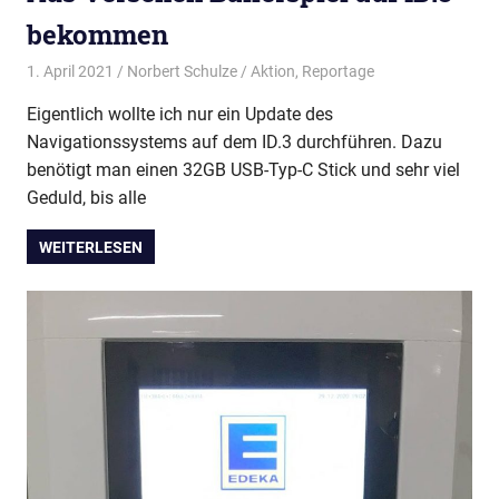
Wir
bekommen
treffen
uns
1. April 2021
Norbert Schulze
Aktion
,
Reportage
regelmäßig
zum
Eigentlich wollte ich nur ein Update des
Erfahrungsaustausch.
Navigationssystems auf dem ID.3 durchführen. Dazu
benötigt man einen 32GB USB-Typ-C Stick und sehr viel
Geduld, bis alle
WEITERLESEN